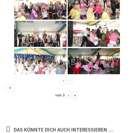
«
‹
von
3
›
»
DAS KÖNNTE DICH AUCH INTERESSIEREN …