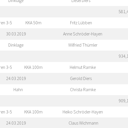
Dinklage
Liesel Diers
581,
ren 3-5
KKA 50m
Fritz Lübben
30.03.2019
Anne Schröder-Hayen
Dinklage
Wilfried Thümler
934,
ren 3-5
KKA 100m
Helmut Ramke
24.03.2019
Gerold Diers
Hahn
Christa Ramke
909,
ren 3-5
KKA 100m
Heiko Schröder-Hayen
24.03.2019
Claus Wichmann