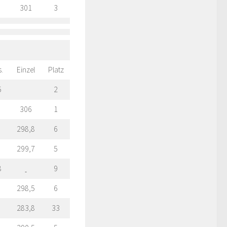
301
3
.
Einzel
Platz
5
2
306
1
298,8
6
299,7
5
8
9
298,5
6
283,8
33