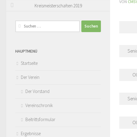
VON
CMS
Kreismeisterschaften 2019
Suchen
nach:
Seni
HAUPTMENÜ
Startseite
Ol
Der Verein
Der Vorstand
Seni
Vereinschronik
Beitrittsformular
Ol
Ergebnisse