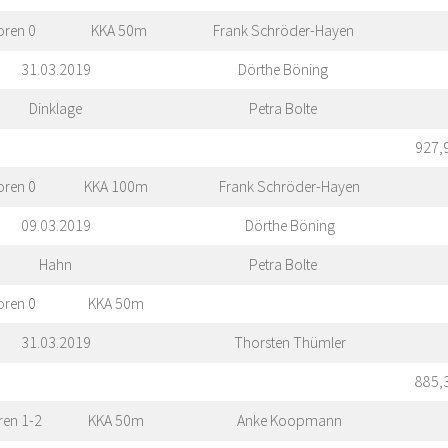
oren 0
KKA 50m
Frank Schröder-Hayen
31.03.2019
Dörthe Böning
Dinklage
Petra Bolte
927,
oren 0
KKA 100m
Frank Schröder-Hayen
09.03.2019
Dörthe Böning
Hahn
Petra Bolte
oren 0
KKA 50m
31.03.2019
Thorsten Thümler
885,
ren 1-2
KKA 50m
Anke Koopmann