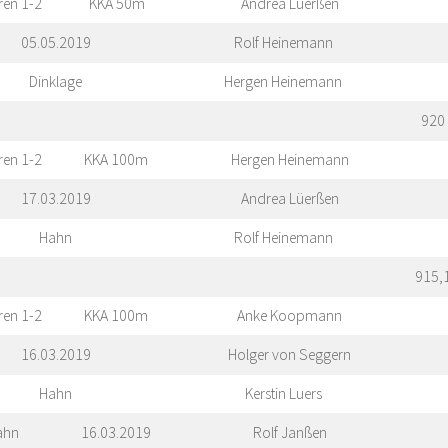
ren 1-2
KKA 50m
Andrea Lüerßen
05.05.2019
Rolf Heinemann
Dinklage
Hergen Heinemann
920
ren 1-2
KKA 100m
Hergen Heinemann
17.03.2019
Andrea Lüerßen
Hahn
Rolf Heinemann
915,
ren 1-2
KKA 100m
Anke Koopmann
16.03.2019
Holger von Seggern
Hahn
Kerstin Luers
ahn
16.03.2019
Rolf Janßen