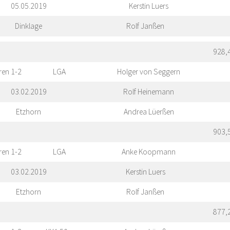
05.05.2019
Kerstin Luers
Dinklage
Rolf Janßen
928,
ren 1-2
LGA
Holger von Seggern
03.02.2019
Rolf Heinemann
Etzhorn
Andrea Lüerßen
903,
ren 1-2
LGA
Anke Koopmann
03.02.2019
Kerstin Luers
Etzhorn
Rolf Janßen
877,