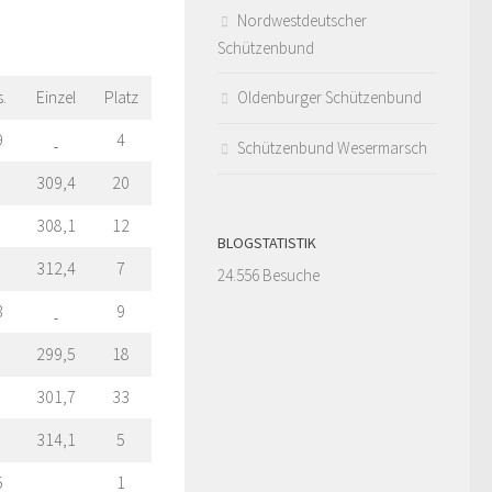
Nordwestdeutscher
Schützenbund
.
Einzel
Platz
Oldenburger Schützenbund
9
4
Schützenbund Wesermarsch
309,4
20
308,1
12
BLOGSTATISTIK
312,4
7
24.556 Besuche
3
9
299,5
18
301,7
33
314,1
5
5
1