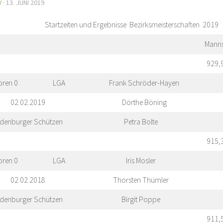
V
·
13. JUNI 2019
Startzeiten und Ergebnisse Bezirksmeisterschaften 2019
Manns
929,
oren 0
LGA
Frank Schröder-Hayen
02.02.2019
Dörthe Böning
denburger Schützen
Petra Bolte
915,
oren 0
LGA
Iris Mosler
02.02.2018
Thorsten Thümler
denburger Schützen
Birgit Poppe
911,