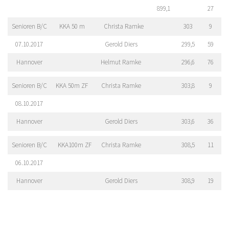
899,1
27
Senioren B/C
KKA 50 m
Christa Ramke
303
9
07.10.2017
Gerold Diers
299,5
59
Hannover
Helmut Ramke
296,6
76
Senioren B/C
KKA 50m ZF
Christa Ramke
303,8
9
08.10.2017
Hannover
Gerold Diers
303,6
36
Senioren B/C
KKA100m ZF
Christa Ramke
308,5
11
06.10.2017
Hannover
Gerold Diers
308,9
19