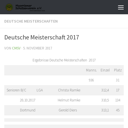
Zum Inhalt springen
DEUTSCHE MEISTERSCHAFTEN
Deutsche Meisterschaft 2017
VON
CMSV
·
5. NOVEMBER 2017
Ergebnisse Deutsche Meisterschaften 2017
Manns.
Einzel
Platz
936
31
Senioren B/C
LGA
Christa Ramke
312,4
17
28.10.2017
Helmut Ramke
310,5
134
Dortmund
Gerold Diers
313,1
45