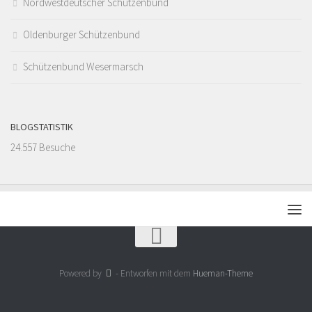
Nordwestdeutscher Schützenbund
Oldenburger Schützenbund
Schützenbund Wesermarsch
BLOGSTATISTIK
24.557 Besuche
Powered by
- Entworfen mit dem
Hueman-Theme