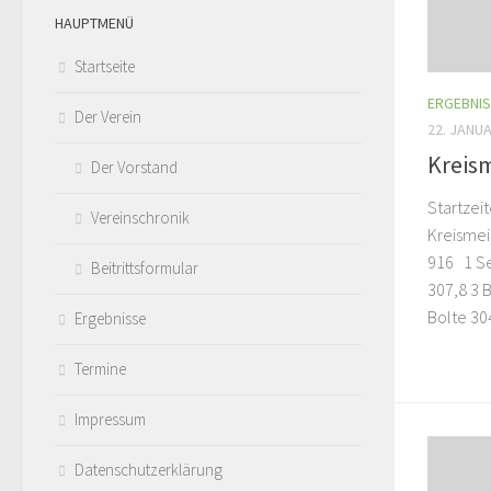
HAUPTMENÜ
Startseite
ERGEBNI
Der Verein
22. JANU
Kreis
Der Vorstand
Startzei
Vereinschronik
Kreismei
916 1 S
Beitrittsformular
307,8 3 
Bolte 304
Ergebnisse
Termine
Impressum
Datenschutzerklärung