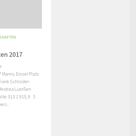
SCHAFTEN
ten 2017
e
 Manns. Einzel Platz
Frank Schröder-
 Andrea Lüerßen
olte 313 1 915,9 3
ers...