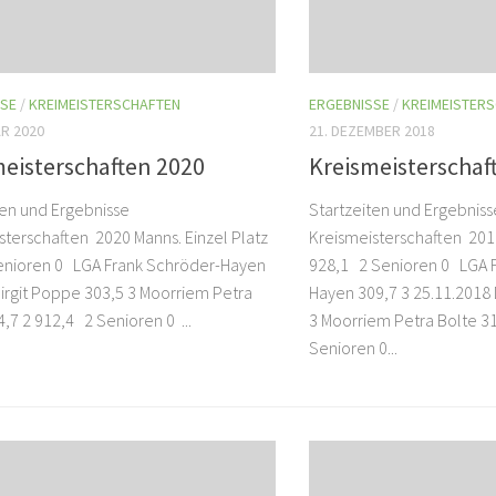
SSE
/
KREIMEISTERSCHAFTEN
ERGEBNISSE
/
KREIMEISTER
AR 2020
21. DEZEMBER 2018
meisterschaften 2020
Kreismeisterschaf
ten und Ergebnisse
Startzeiten und Ergebnis
sterschaften 2020 Manns. Einzel Platz
Kreismeisterschaften 2019
enioren 0 LGA Frank Schröder-Hayen
928,1 2 Senioren 0 LGA 
Birgit Poppe 303,5 3 Moorriem Petra
Hayen 309,7 3 25.11.2018
,7 2 912,4 2 Senioren 0 ...
3 Moorriem Petra Bolte 3
Senioren 0...