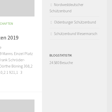
Nordwestdeutscher
Schützenbund
Oldenburger Schützenbund
SCHAFTEN
Schützenbund Wesermarsch
ten 2019
se
 Manns. Einzel Platz
BLOGSTATISTIK
Frank Schröder-
24.580 Besuche
 Dörthe Böning 308,2
10,2 1 921,1 3