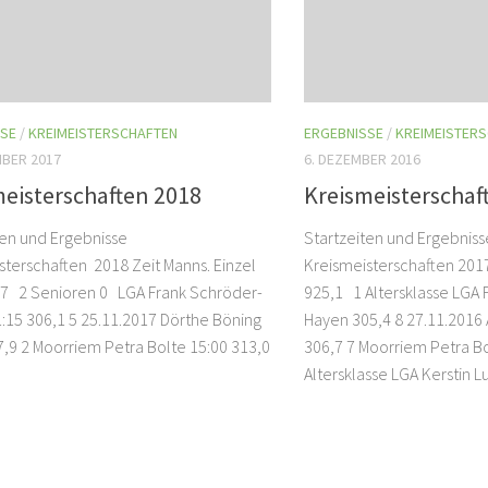
SSE
/
KREIMEISTERSCHAFTEN
ERGEBNISSE
/
KREIMEISTER
MBER 2017
6. DEZEMBER 2016
meisterschaften 2018
Kreismeisterschaf
ten und Ergebnisse
Startzeiten und Ergebniss
sterschaften 2018 Zeit Manns. Einzel
Kreismeisterschaften 2017
7 2 Senioren 0 LGA Frank Schröder-
925,1 1 Altersklasse LGA 
:15 306,1 5 25.11.2017 Dörthe Böning
Hayen 305,4 8 27.11.2016
7,9 2 Moorriem Petra Bolte 15:00 313,0
306,7 7 Moorriem Petra B
Altersklasse LGA Kerstin Lu