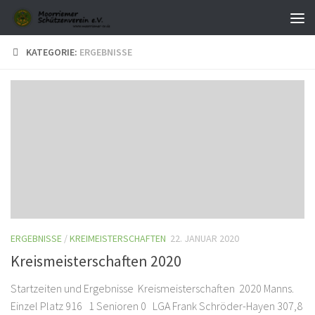
Zum Inhalt springen
KATEGORIE:
ERGEBNISSE
ERGEBNISSE
/
KREIMEISTERSCHAFTEN
22. JANUAR 2020
Kreismeisterschaften 2020
Startzeiten und Ergebnisse Kreismeisterschaften 2020 Manns.
Einzel Platz 916 1 Senioren 0 LGA Frank Schröder-Hayen 307,8