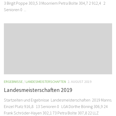
3 Birgit Poppe 303,5 3 Moorriem Petra Bolte 304,7 2 912,4 2
Senioren 0 ...
ERGEBNISSE
/
LANDESMEISTERSCHAFTEN
2. AUGUST 2019
Landesmeisterschaften 2019
Startzeiten und Ergebnisse Landesmeisterschaften 2019 Manns.
Einzel Platz 916,8 13 Senioren 0 LGA Dörthe Böning 306,9 24
Frank Schröder-Hayen 302,1 73 Petra Bolte 307,8 22 LLZ