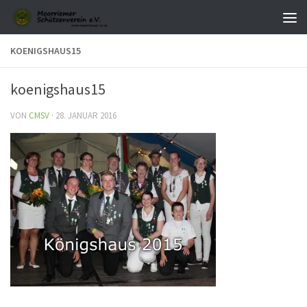
Zum Inhalt springen
KOENIGSHAUS15
koenigshaus15
VON
CMSV
·
28. JANUAR 2016